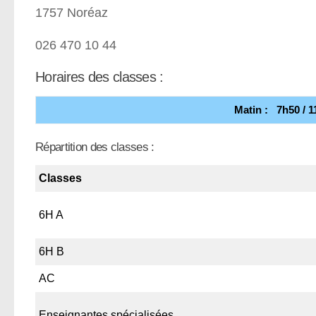
1757 Noréaz
026 470 10 44
Horaires des classes :
Matin : 7h50 / 
Répartition des classes :
Classes
6H A
6H B
AC
Enseignantes spécialisées