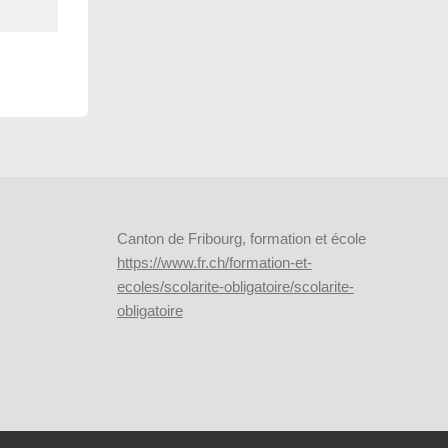
Canton de Fribourg, formation et école
https://www.fr.ch/formation-et-
ecoles/scolarite-obligatoire/scolarite-
obligatoire