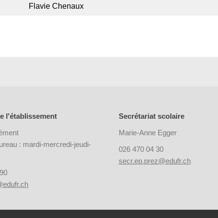
Flavie Chenaux
e l'établissement
Secrétariat scolaire
ément
Marie-Anne Egger
reau : mardi-mercredi-jeudi-
026 470 04 30
secr.ep.prez@edufr.ch
 90
@edufr.ch