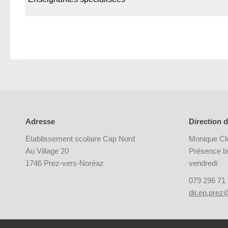
Adresse
Direction d
Etablissement scolaire Cap Nord
Monique Cl
Au Village 20
Présence bu
1746 Prez-vers-Noréaz
vendredi
079 296 71
dir.ep.prez