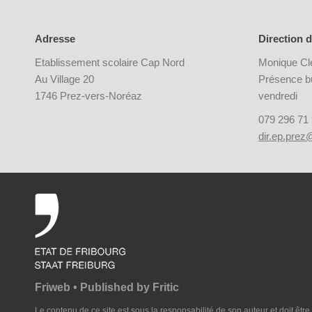
Adresse
Direction d
Etablissement scolaire Cap Nord
Monique Cl
Au Village 20
Présence bu
1746 Prez-vers-Noréaz
vendredi
079 296 71
dir.ep.prez