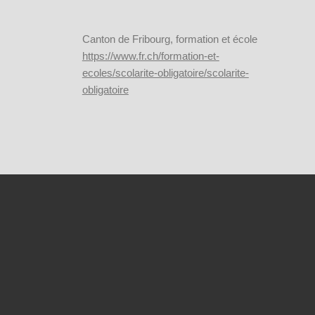
Canton de Fribourg, formation et école
https://www.fr.ch/formation-et-
ecoles/scolarite-obligatoire/scolarite-
obligatoire