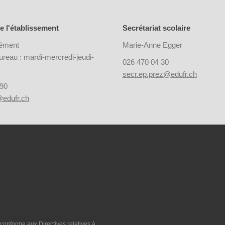
e l'établissement
Secrétariat scolaire
ément
Marie-Anne Egger
reau : mardi-mercredi-jeudi-
026 470 04 30
secr.ep.prez@edufr.ch
 90
@edufr.ch