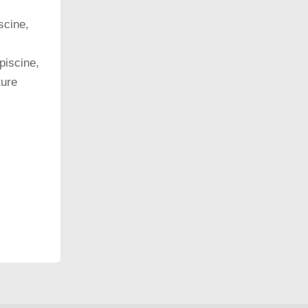
scine,
piscine,
ture