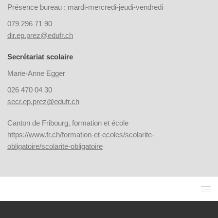
Présence bureau : mardi-mercredi-jeudi-vendredi
079 296 71 90
dir.ep.prez@edufr.ch
Secrétariat scolaire
Marie-Anne Egger
026 470 04 30
secr.ep.prez@edufr.ch
Canton de Fribourg, formation et école
https://www.fr.ch/formation-et-ecoles/scolarite-
obligatoire/scolarite-obligatoire