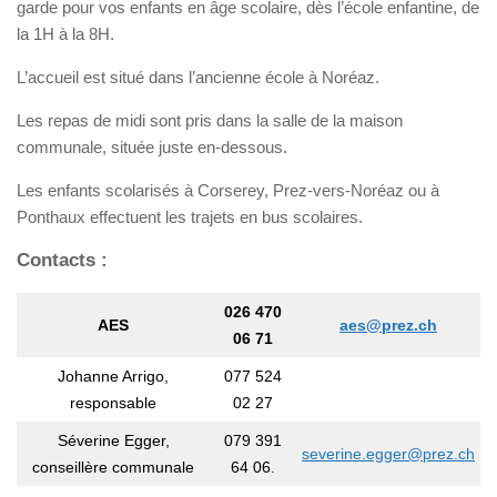
garde pour vos enfants en âge scolaire, dès l’école enfantine, de
la 1H à la 8H.
L’accueil est situé dans l’ancienne école à Noréaz.
Les repas de midi sont pris dans la salle de la maison
communale, située juste en-dessous.
Les enfants scolarisés à Corserey, Prez-vers-Noréaz ou à
Ponthaux effectuent les trajets en bus scolaires.
Contacts :
026 470
AES
aes@prez.ch
06 71
Johanne Arrigo,
077 524
responsable
02 27
Séverine Egger,
079 391
severine.egger@prez.ch
conseillère communale
64 06.