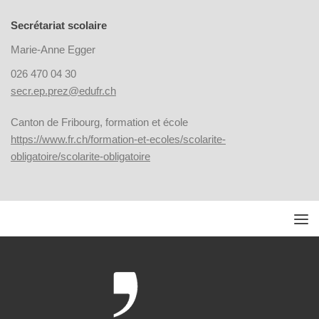
Secrétariat scolaire
Marie-Anne Egger
026 470 04 30
secr.ep.prez@edufr.ch
Canton de Fribourg, formation et école
https://www.fr.ch/formation-et-ecoles/scolarite-
obligatoire/scolarite-obligatoire